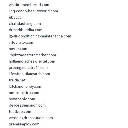
whatiremembered.com
linq-condo-beautyworld.com
ebyt.cc
chaindaohang.com
drmarkbuddha.com
lg-air-conditioning-maintenance.com
infoorator.com
novte.com
7hpizzaeasternmarket.com
hollaendisches-viertel.com
proengine-ultra24.com
lifewithoutlanyards.com
traida.net
kitchandhoney.com
metro-bistro.com
howtosolv.com
delicesdemanon.com
testboo.com
weddingdressstudio.com
premiumplox.com