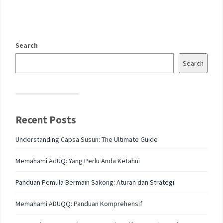
Search
Search
Recent Posts
Understanding Capsa Susun: The Ultimate Guide
Memahami AdUQ: Yang Perlu Anda Ketahui
Panduan Pemula Bermain Sakong: Aturan dan Strategi
Memahami ADUQQ: Panduan Komprehensif