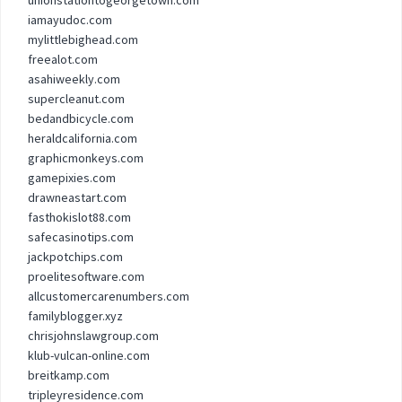
iamayudoc.com
mylittlebighead.com
freealot.com
asahiweekly.com
supercleanut.com
bedandbicycle.com
heraldcalifornia.com
graphicmonkeys.com
gamepixies.com
drawneastart.com
fasthokislot88.com
safecasinotips.com
jackpotchips.com
proelitesoftware.com
allcustomercarenumbers.com
familyblogger.xyz
chrisjohnslawgroup.com
klub-vulcan-online.com
breitkamp.com
tripleyresidence.com