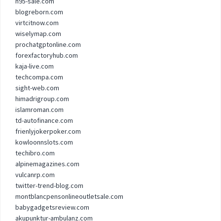
n95-sale.com
blogreborn.com
virtcitnow.com
wiselymap.com
prochatgptonline.com
forexfactoryhub.com
kaja-live.com
techcompa.com
sight-web.com
himadrigroup.com
islamroman.com
td-autofinance.com
frienlyjokerpoker.com
kowloonnslots.com
techibro.com
alpinemagazines.com
vulcanrp.com
twitter-trend-blog.com
montblancpensonlineoutletsale.com
babygadgetsreview.com
akupunktur-ambulanz.com