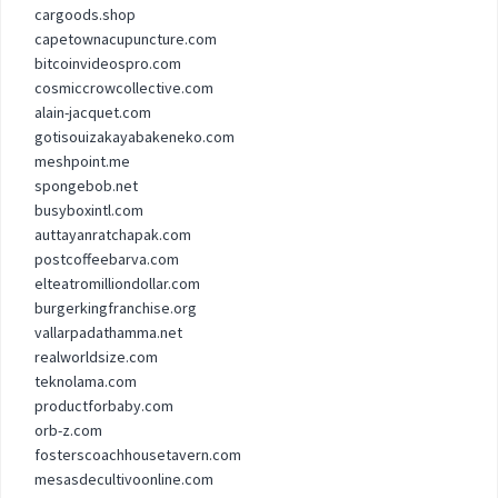
cargoods.shop
capetownacupuncture.com
bitcoinvideospro.com
cosmiccrowcollective.com
alain-jacquet.com
gotisouizakayabakeneko.com
meshpoint.me
spongebob.net
busyboxintl.com
auttayanratchapak.com
postcoffeebarva.com
elteatromilliondollar.com
burgerkingfranchise.org
vallarpadathamma.net
realworldsize.com
teknolama.com
productforbaby.com
orb-z.com
fosterscoachhousetavern.com
mesasdecultivoonline.com