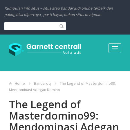
Kumpulan info situs – situs atau bandar judi online terbaik dan
paling bisa dipercaya , pasti bayar, bukan situs penipuan.
Toggle
navigati
Home
Bandarqq
The Legend of Masterdomino99:
Mendominasi Adegan Domino
The Legend of
Masterdomino99:
Mendominasi Adegan