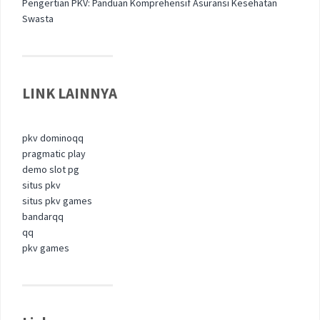
Pengertian PKV: Panduan Komprehensif Asuransi Kesehatan
Swasta
LINK LAINNYA
pkv dominoqq
pragmatic play
demo slot pg
situs pkv
situs pkv games
bandarqq
qq
pkv games