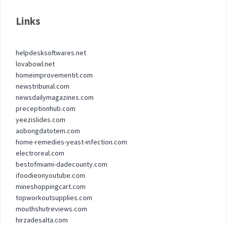
Links
helpdesksoftwares.net
lovabowl.net
homeimprovementit.com
newstribunal.com
newsdailymagazines.com
preceptionhub.com
yeezislides.com
aobongdatotem.com
home-remedies-yeast-infection.com
electroreal.com
bestofmiami-dadecounty.com
ifoodieonyoutube.com
mineshoppingcart.com
topworkoutsupplies.com
mouthshutreviews.com
hirzadesalta.com