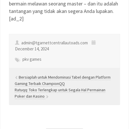
bermain melawan seorang master – dan itu adalah
tantangan yang tidak akan segera Anda lupakan.
[ad_2]
admin@tgarnettcentrallautoads.com
December 14, 2024
pkv games
Bersiaplah untuk Mendominasi Tabel dengan Platform
Gaming Terbaik ChampionQQ
Ratuqq: Toko Terlengkap untuk Segala Hal Permainan
Poker dan Kasino