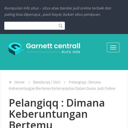
Kumpulan info situs – situs atau bandar judi online terbaik dan
paling bisa dipercaya , pasti bayar, bukan situs penipuan.
Toggle
navigati
Home
Bandarqq
/
Slot
Pelangiqq : Dimana
Keberuntungan Bertemu Keterampilan Dalam Dunia Judi Online
Pelangiqq : Dimana
Keberuntungan
Bertemu