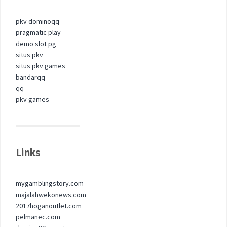
pkv dominoqq
pragmatic play
demo slot pg
situs pkv
situs pkv games
bandarqq
qq
pkv games
Links
mygamblingstory.com
majalahwekonews.com
2017hoganoutlet.com
pelmanec.com