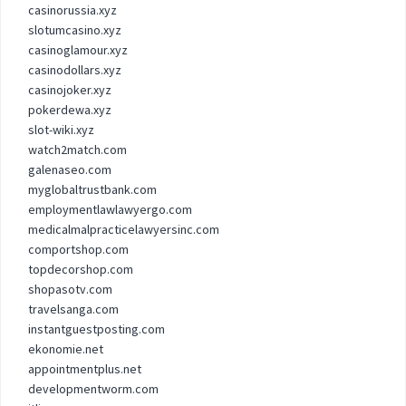
casinorussia.xyz
slotumcasino.xyz
casinoglamour.xyz
casinodollars.xyz
casinojoker.xyz
pokerdewa.xyz
slot-wiki.xyz
watch2match.com
galenaseo.com
myglobaltrustbank.com
employmentlawlawyergo.com
medicalmalpracticelawyersinc.com
comportshop.com
topdecorshop.com
shopasotv.com
travelsanga.com
instantguestposting.com
ekonomie.net
appointmentplus.net
developmentworm.com