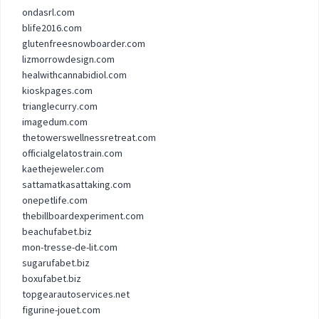
ondasrl.com
blife2016.com
glutenfreesnowboarder.com
lizmorrowdesign.com
healwithcannabidiol.com
kioskpages.com
trianglecurry.com
imagedum.com
thetowerswellnessretreat.com
officialgelatostrain.com
kaethejeweler.com
sattamatkasattaking.com
onepetlife.com
thebillboardexperiment.com
beachufabet.biz
mon-tresse-de-lit.com
sugarufabet.biz
boxufabet.biz
topgearautoservices.net
figurine-jouet.com