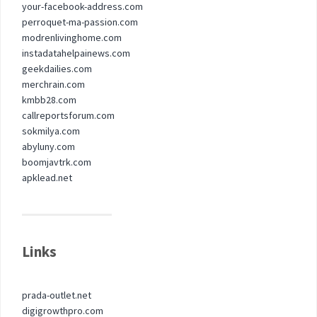
your-facebook-address.com
perroquet-ma-passion.com
modrenlivinghome.com
instadatahelpainews.com
geekdailies.com
merchrain.com
kmbb28.com
callreportsforum.com
sokmilya.com
abyluny.com
boomjavtrk.com
apklead.net
Links
prada-outlet.net
digigrowthpro.com