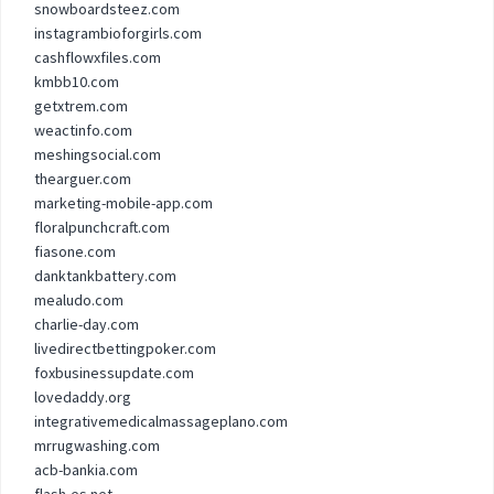
snowboardsteez.com
instagrambioforgirls.com
cashflowxfiles.com
kmbb10.com
getxtrem.com
weactinfo.com
meshingsocial.com
thearguer.com
marketing-mobile-app.com
floralpunchcraft.com
fiasone.com
danktankbattery.com
mealudo.com
charlie-day.com
livedirectbettingpoker.com
foxbusinessupdate.com
lovedaddy.org
integrativemedicalmassageplano.com
mrrugwashing.com
acb-bankia.com