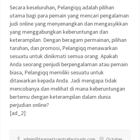
Secara keseluruhan, Pelangiqq adalah pilihan
utama bagi para pemain yang mencari pengalaman
judi online yang menyenangkan dan mengasyikkan
yang menggabungkan keberuntungan dan
keterampilan. Dengan beragam permainan, pilihan
taruhan, dan promosi, Pelangiqq menawarkan
sesuatu untuk dinikmati semua orang. Apakah
Anda seorang penjudi berpengalaman atau pemain
biasa, Pelangiqq memiliki sesuatu untuk
ditawarkan kepada Anda. Jadi mengapa tidak
mencobanya dan melihat di mana keberuntungan
bertemu dengan keterampilan dalam dunia
perjudian online?
[ad_2]
admin@tgarnettcentrallautoads.com
October