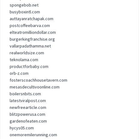
spongebob.net
busyboxintl.com
auttayanratchapak.com
postcoffeebarva.com
elteatromilliondollar.com
burgerkingfranchise.org
vallarpadathamma.net
realworldsize.com
teknolama.com
productforbaby.com
orb-z.com
fosterscoachhousetavern.com
mesasdecultivoonline.com
boilersnbits.com
latestviralpost.com
newfreearticle.com
blitzpowerusa.com
gardenofeaten.com
hycys05.com
onemoremilerunning.com