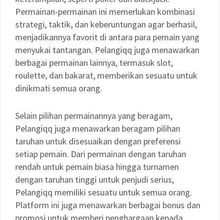
Permainan-permainan ini memerlukan kombinasi
strategi, taktik, dan keberuntungan agar berhasil,
menjadikannya favorit di antara para pemain yang
menyukai tantangan. Pelangiqq juga menawarkan
berbagai permainan lainnya, termasuk slot,
roulette, dan bakarat, memberikan sesuatu untuk
dinikmati semua orang.
Selain pilihan permainannya yang beragam,
Pelangiqq juga menawarkan beragam pilihan
taruhan untuk disesuaikan dengan preferensi
setiap pemain. Dari permainan dengan taruhan
rendah untuk pemain biasa hingga turnamen
dengan taruhan tinggi untuk penjudi serius,
Pelangiqq memiliki sesuatu untuk semua orang.
Platform ini juga menawarkan berbagai bonus dan
promosi untuk memberi penghargaan kepada