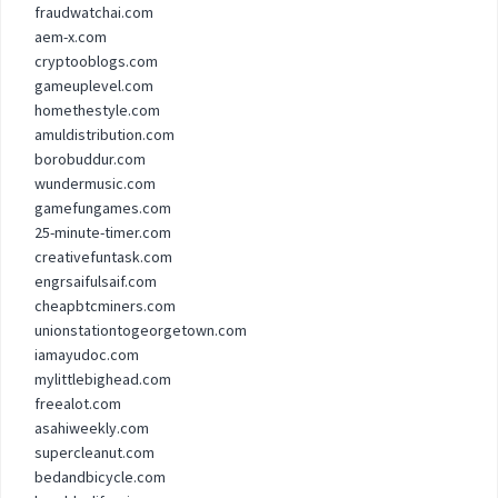
fraudwatchai.com
aem-x.com
cryptooblogs.com
gameuplevel.com
homethestyle.com
amuldistribution.com
borobuddur.com
wundermusic.com
gamefungames.com
25-minute-timer.com
creativefuntask.com
engrsaifulsaif.com
cheapbtcminers.com
unionstationtogeorgetown.com
iamayudoc.com
mylittlebighead.com
freealot.com
asahiweekly.com
supercleanut.com
bedandbicycle.com