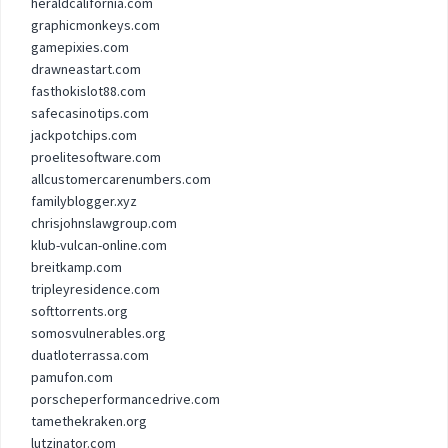
heraldcalifornia.com
graphicmonkeys.com
gamepixies.com
drawneastart.com
fasthokislot88.com
safecasinotips.com
jackpotchips.com
proelitesoftware.com
allcustomercarenumbers.com
familyblogger.xyz
chrisjohnslawgroup.com
klub-vulcan-online.com
breitkamp.com
tripleyresidence.com
softtorrents.org
somosvulnerables.org
duatloterrassa.com
pamufon.com
porscheperformancedrive.com
tamethekraken.org
lutzinator.com