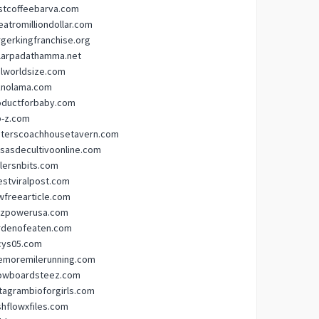
stcoffeebarva.com
eatromilliondollar.com
gerkingfranchise.org
llarpadathamma.net
alworldsize.com
knolama.com
oductforbaby.com
b-z.com
sterscoachhousetavern.com
sasdecultivoonline.com
lersnbits.com
estviralpost.com
wfreearticle.com
itzpowerusa.com
rdenofeaten.com
cys05.com
emoremilerunning.com
owboardsteez.com
tagrambioforgirls.com
hflowxfiles.com