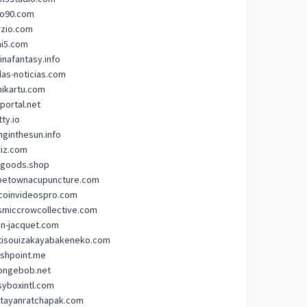
ro90.com
rzio.com
hi5.com
inafantasy.info
as-noticias.com
nikartu.com
portal.net
ty.io
inginthesun.info
riz.com
rgoods.shop
petownacupuncture.com
tcoinvideospro.com
smiccrowcollective.com
in-jacquet.com
tisouizakayabakeneko.com
shpoint.me
ongebob.net
syboxintl.com
ttayanratchapak.com