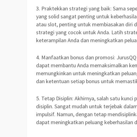
3. Praktekkan strategi yang baik: Sama sepe
yang solid sangat penting untuk keberhasila
atau slot, penting untuk membiasakan dir
strategi yang cocok untuk Anda. Latih stra
keterampilan Anda dan meningkatkan pelu
4. Manfaatkan bonus dan promosi: JurusQ
dapat membantu Anda memaksimalkan keme
memungkinkan untuk meningkatkan peluang
dan ketentuan setiap bonus untuk memasti
5. Tetap Disiplin: Akhirnya, salah satu kunc
disiplin. Sangat mudah untuk terjebak dal
impulsif. Namun, dengan tetap mendisiplin
dapat meningkatkan peluang keberhasilan 