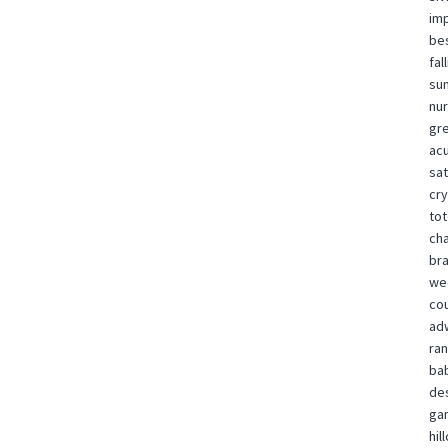
im
be
fal
su
nu
gr
ac
sa
cr
to
ch
br
we
co
ad
ran
ba
de
ga
hil