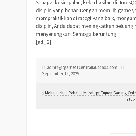
Sebagai kesimpulan, keberhasilan di JurusQQ
disiplin yang benar. Dengan memilih game ya
mempraktikkan strategi yang baik, mengamb
disiplin, Anda dapat meningkatkan peluang
menyenangkan. Semoga beruntung!
[ad_2]
admin@tgarnettcentrallautoads.com
September 15, 2025
Meluncurkan Rahasia Murahqq: Tujuan Gaming Onli
Step