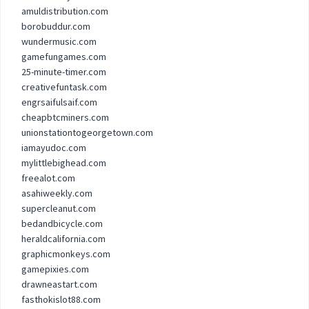
amuldistribution.com
borobuddur.com
wundermusic.com
gamefungames.com
25-minute-timer.com
creativefuntask.com
engrsaifulsaif.com
cheapbtcminers.com
unionstationtogeorgetown.com
iamayudoc.com
mylittlebighead.com
freealot.com
asahiweekly.com
supercleanut.com
bedandbicycle.com
heraldcalifornia.com
graphicmonkeys.com
gamepixies.com
drawneastart.com
fasthokislot88.com