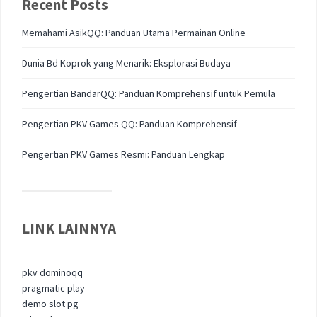
Recent Posts
Memahami AsikQQ: Panduan Utama Permainan Online
Dunia Bd Koprok yang Menarik: Eksplorasi Budaya
Pengertian BandarQQ: Panduan Komprehensif untuk Pemula
Pengertian PKV Games QQ: Panduan Komprehensif
Pengertian PKV Games Resmi: Panduan Lengkap
LINK LAINNYA
pkv dominoqq
pragmatic play
demo slot pg