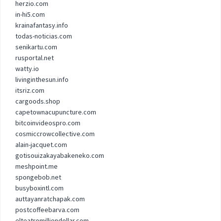
herzio.com
in-hi5.com
krainafantasy.info
todas-noticias.com
senikartu.com
rusportal.net
watty.io
livinginthesun.info
itsriz.com
cargoods.shop
capetownacupuncture.com
bitcoinvideospro.com
cosmiccrowcollective.com
alain-jacquet.com
gotisouizakayabakeneko.com
meshpoint.me
spongebob.net
busyboxintl.com
auttayanratchapak.com
postcoffeebarva.com
elteatromilliondollar.com