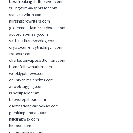
bestfreakingclothesever.com
falling-film-evaporator.com
sumuslawfirm.com
nursingprowriters.com
greenmountainthreadwear.com
acutedispensary.com
sattamatkanewsblog.com
cryptocurrencytradingcn.com
totowaz.com
charlestonwipesettlement.com
brandfollowmarket.com
weeklyjobnews.com
countyanimalshelter.com
adwebtagging.com
ranksuperior.net
babystepahead.com
destinationoverlooked.com
gamblingamount.com
hillclimbwax.com
hnopse.com
occasionnews.com