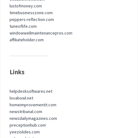
lustofmoney.com
timebusinesszone.com
peppers-reflection.com
tuneoflife.com
windowwellmaintenancepros.com
affiliateholder.com
Links
helpdesksoftwares.net
lovabowl.net
homeimprovementit.com
newstribunal.com
newsdailymagazines.com
preceptionhub.com
yeezislides.com