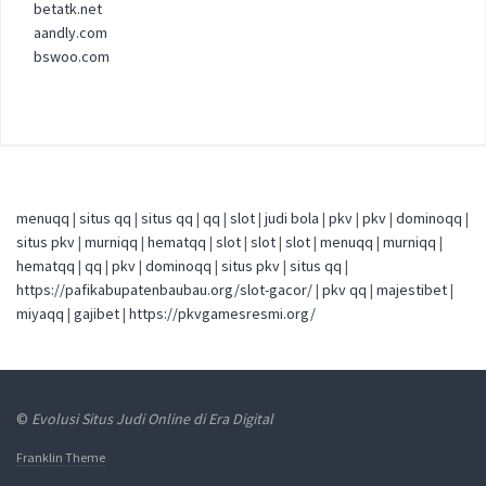
betatk.net
aandly.com
bswoo.com
menuqq
|
situs qq
|
situs qq
|
qq
|
slot
|
judi bola
|
pkv
|
pkv
|
dominoqq
|
situs pkv
|
murniqq
|
hematqq
|
slot
|
slot
|
slot
|
menuqq
|
murniqq
|
hematqq
|
qq
|
pkv
|
dominoqq
|
situs pkv
|
situs qq
|
https://pafikabupatenbaubau.org/slot-gacor/
|
pkv qq
|
majestibet
|
miyaqq
|
gajibet
|
https://pkvgamesresmi.org/
©
Evolusi Situs Judi Online di Era Digital
Franklin Theme