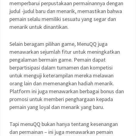
memperbarui perpustakaan permainannya dengan
judul -judul baru dan menarik, memastikan bahwa
pemain selalu memiliki sesuatu yang segar dan
menarik untuk dinantikan.
Selain beragam pilihan game, MenuQQ juga
menawarkan sejumlah fitur untuk meningkatkan
pengalaman bermain game. Pemain dapat
berpartisipasi dalam turnamen dan kompetisi
untuk menguji keterampilan mereka melawan
orang lain dan memenangkan hadiah menarik.
Platform ini juga menawarkan berbagai bonus dan
promosi untuk memberi penghargaan kepada
pemain yang loyal dan menarik yang baru.
Tapi menuQQ bukan hanya tentang kesenangan
dan permainan – ini juga menawarkan pemain