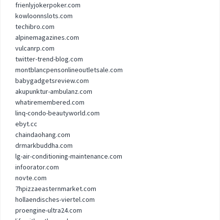
frienlyjokerpoker.com
kowloonnslots.com
techibro.com
alpinemagazines.com
vulcanrp.com
twitter-trend-blog.com
montblancpensonlineoutletsale.com
babygadgetsreview.com
akupunktur-ambulanz.com
whatiremembered.com
linq-condo-beautyworld.com
ebyt.cc
chaindaohang.com
drmarkbuddha.com
lg-air-conditioning-maintenance.com
infoorator.com
novte.com
7hpizzaeasternmarket.com
hollaendisches-viertel.com
proengine-ultra24.com