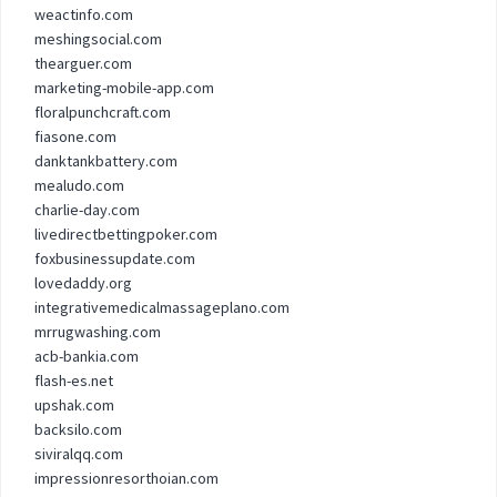
weactinfo.com
meshingsocial.com
thearguer.com
marketing-mobile-app.com
floralpunchcraft.com
fiasone.com
danktankbattery.com
mealudo.com
charlie-day.com
livedirectbettingpoker.com
foxbusinessupdate.com
lovedaddy.org
integrativemedicalmassageplano.com
mrrugwashing.com
acb-bankia.com
flash-es.net
upshak.com
backsilo.com
siviralqq.com
impressionresorthoian.com