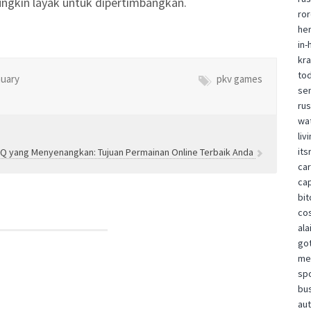
ngkin layak untuk dipertimbangkan.
ro
he
in-
kra
tod
uary
pkv games
se
rus
wat
liv
its
 yang Menyenangkan: Tujuan Permainan Online Terbaik Anda
ca
ca
bi
co
ala
go
me
sp
bu
au