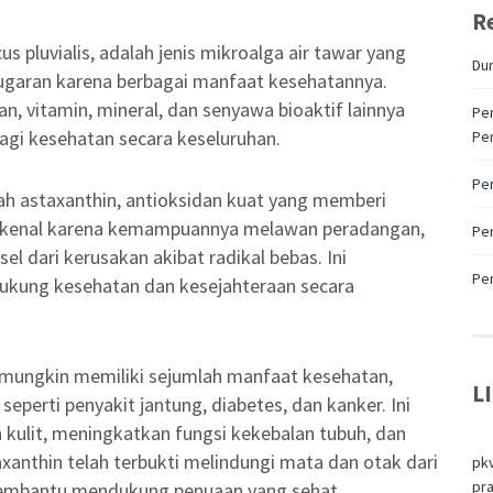
R
 pluvialis, adalah jenis mikroalga air tawar yang
Dun
bugaran karena berbagai manfaat kesehatannya.
an, vitamin, mineral, dan senyawa bioaktif lainnya
Pe
agi kesehatan secara keseluruhan.
Pe
Pe
 astaxanthin, antioksidan kuat yang memberi
dikenal karena kemampuannya melawan peradangan,
Pe
el dari kerusakan akibat radikal bebas. Ini
Pe
dukung kesehatan dan kesejahteraan secara
 mungkin memiliki sejumlah manfaat kesehatan,
L
eperti penyakit jantung, diabetes, dan kanker. Ini
 kulit, meningkatkan fungsi kekebalan tubuh, dan
taxanthin telah terbukti melindungi mata dan otak dari
pk
pra
membantu mendukung penuaan yang sehat.