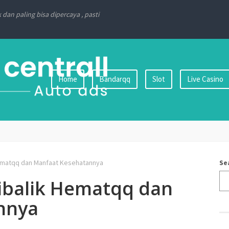
 dan paling bisa dipercaya , pasti
Home
Bandarqq
Slot
Live Casino
Hematqq dan Manfaat Kesehatannya
Se
Dibalik Hematqq dan
nnya