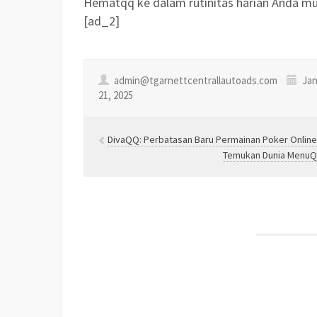
Hematqq ke dalam rutinitas harian Anda mu
[ad_2]
admin@tgarnettcentrallautoads.com
Jan
21, 2025
DivaQQ: Perbatasan Baru Permainan Poker Online
Temukan Dunia MenuQQ