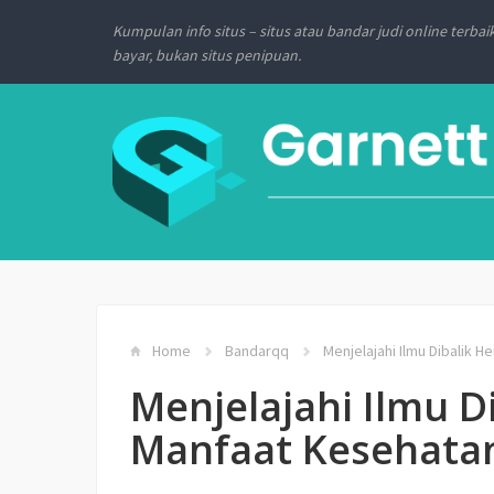
Kumpulan info situs – situs atau bandar judi online terbaik
bayar, bukan situs penipuan.
Home
Bandarqq
Menjelajahi Ilmu Dibalik 
Menjelajahi Ilmu 
Manfaat Kesehata