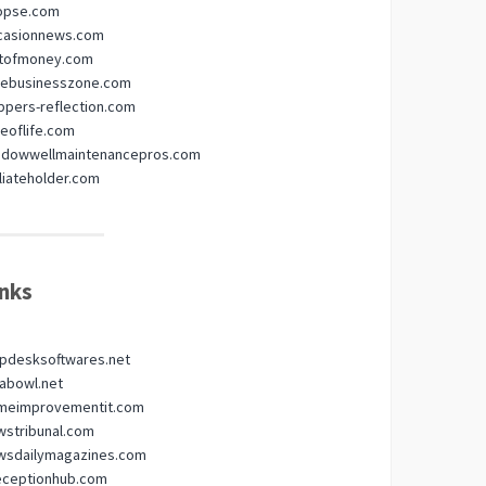
opse.com
casionnews.com
stofmoney.com
mebusinesszone.com
ppers-reflection.com
eoflife.com
ndowwellmaintenancepros.com
iliateholder.com
inks
lpdesksoftwares.net
abowl.net
meimprovementit.com
wstribunal.com
wsdailymagazines.com
eceptionhub.com