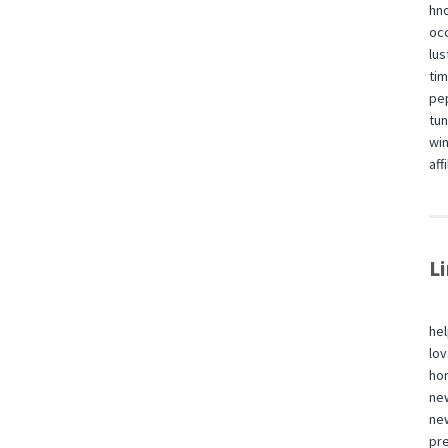
hn
oc
lu
ti
pe
tun
wi
aff
L
he
lov
ho
ne
ne
pr