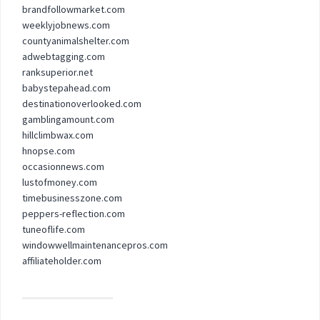
brandfollowmarket.com
weeklyjobnews.com
countyanimalshelter.com
adwebtagging.com
ranksuperior.net
babystepahead.com
destinationoverlooked.com
gamblingamount.com
hillclimbwax.com
hnopse.com
occasionnews.com
lustofmoney.com
timebusinesszone.com
peppers-reflection.com
tuneoflife.com
windowwellmaintenancepros.com
affiliateholder.com