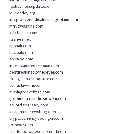
foxbusinessupdate.com
lovedaddy.org
integrativemedicalmassageplano.com
mrrugwashing.com
acb-bankia.com
flash-es.net
upshak.com
backsilo.com
siviralqq.com
impressionresorthoian.com
bestfreakingclothesever.com
falling-film-evaporator.com
sumuslawfirm.com
nursingprowriters.com
greenmountainthreadwear.com
acutedispensary.com
sattamatkanewsblog.com
cryptocurrencytradingcn.com
totowaz.com
charlestonwipesettlement.com