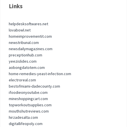
Links
helpdesksoftwares.net
lovabowl.net
homeimprovementit.com
newstribunal.com
newsdailymagazines.com
preceptionhub.com
yeezislides.com
aobongdatotem.com
home-remedies-yeast-infection.com
electroreal.com
bestofmiami-dadecounty.com
ifoodieonyoutube.com
mineshoppingcart.com
topworkoutsupplies.com
mouthshutreviews.com
hirzadesalta.com
digitallifeopoly.com