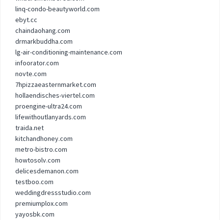
linq-condo-beautyworld.com
ebyt.cc
chaindaohang.com
drmarkbuddha.com
lg-air-conditioning-maintenance.com
infoorator.com
novte.com
7hpizzaeasternmarket.com
hollaendisches-viertel.com
proengine-ultra24.com
lifewithoutlanyards.com
traida.net
kitchandhoney.com
metro-bistro.com
howtosolv.com
delicesdemanon.com
testboo.com
weddingdressstudio.com
premiumplox.com
yayosbk.com