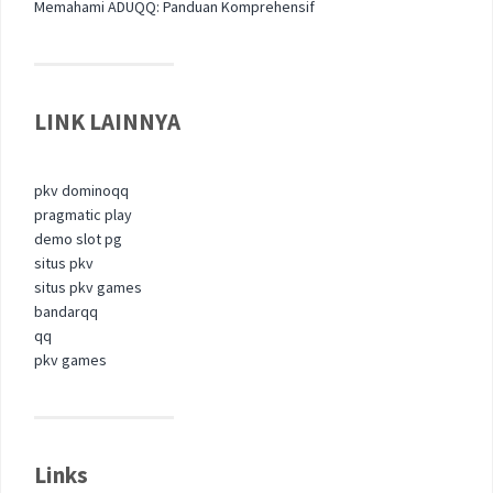
Memahami ADUQQ: Panduan Komprehensif
LINK LAINNYA
pkv dominoqq
pragmatic play
demo slot pg
situs pkv
situs pkv games
bandarqq
qq
pkv games
Links