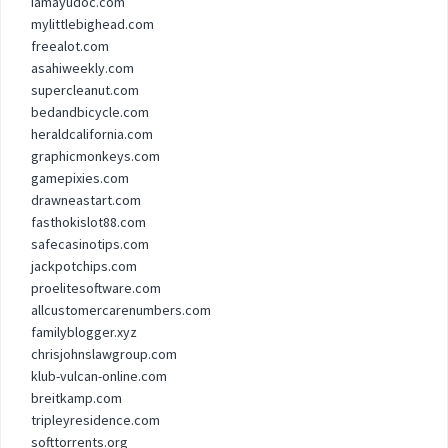
iamayudoc.com
mylittlebighead.com
freealot.com
asahiweekly.com
supercleanut.com
bedandbicycle.com
heraldcalifornia.com
graphicmonkeys.com
gamepixies.com
drawneastart.com
fasthokislot88.com
safecasinotips.com
jackpotchips.com
proelitesoftware.com
allcustomercarenumbers.com
familyblogger.xyz
chrisjohnslawgroup.com
klub-vulcan-online.com
breitkamp.com
tripleyresidence.com
softtorrents.org