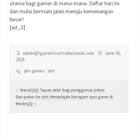
utama bagi gamer di mana-mana. Daftar hari ini
dan mulai bermain jalan menuju kemenangan
besar!
[ad_2]
admin@tgarnettcentrallautoads.com
June 30,
2025
pkv games
/
slot
WaraGQQ: Tujuan akhir bagi penggemar poker
Dari poker ke slot: Menjelajahi beragam opsi game di
WedeQQ