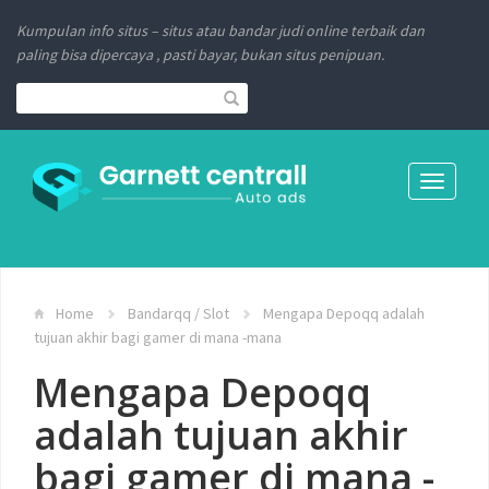
Kumpulan info situs – situs atau bandar judi online terbaik dan
paling bisa dipercaya , pasti bayar, bukan situs penipuan.
Toggle
navigati
Home
Bandarqq
/
Slot
Mengapa Depoqq adalah
tujuan akhir bagi gamer di mana -mana
Mengapa Depoqq
adalah tujuan akhir
bagi gamer di mana -