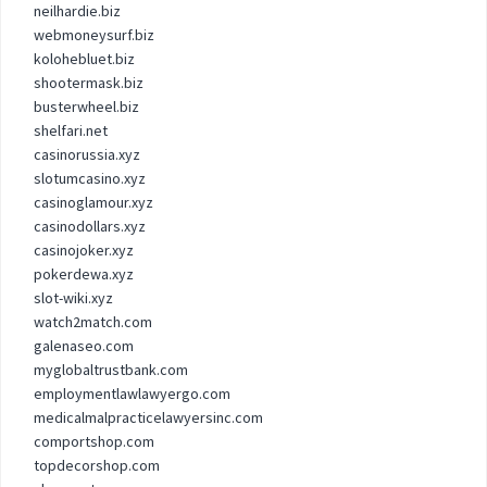
neilhardie.biz
webmoneysurf.biz
kolohebluet.biz
shootermask.biz
busterwheel.biz
shelfari.net
casinorussia.xyz
slotumcasino.xyz
casinoglamour.xyz
casinodollars.xyz
casinojoker.xyz
pokerdewa.xyz
slot-wiki.xyz
watch2match.com
galenaseo.com
myglobaltrustbank.com
employmentlawlawyergo.com
medicalmalpracticelawyersinc.com
comportshop.com
topdecorshop.com