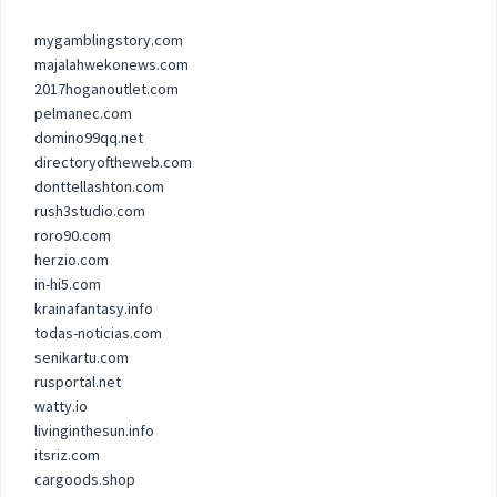
mygamblingstory.com
majalahwekonews.com
2017hoganoutlet.com
pelmanec.com
domino99qq.net
directoryoftheweb.com
donttellashton.com
rush3studio.com
roro90.com
herzio.com
in-hi5.com
krainafantasy.info
todas-noticias.com
senikartu.com
rusportal.net
watty.io
livinginthesun.info
itsriz.com
cargoods.shop