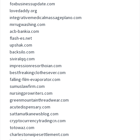
foxbusinessupdate.com
lovedaddy.org
integrativemedicalmassageplano.com
mrrugwashing.com
acb-bankia.com
flash-es.net
upshak.com
backsilo.com
siviralqq.com
impressionresorthoian.com
bestfreakingclothesever.com
falling-film-evaporator.com
sumuslawfirm.com
nursingprowriters.com
greenmountainthreadwear.com
acutedispensary.com
sattamatkanewsblog.com
cryptocurrencytradingcn.com
totowaz.com
charlestonwipesettlement.com