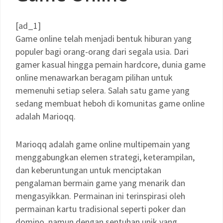
[ad_1]
Game online telah menjadi bentuk hiburan yang
populer bagi orang-orang dari segala usia. Dari
gamer kasual hingga pemain hardcore, dunia game
online menawarkan beragam pilihan untuk
memenuhi setiap selera. Salah satu game yang
sedang membuat heboh di komunitas game online
adalah Marioqq.
Marioqq adalah game online multipemain yang
menggabungkan elemen strategi, keterampilan,
dan keberuntungan untuk menciptakan
pengalaman bermain game yang menarik dan
mengasyikkan. Permainan ini terinspirasi oleh
permainan kartu tradisional seperti poker dan
domino, namun dengan sentuhan unik yang