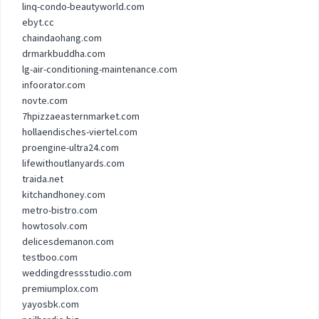
linq-condo-beautyworld.com
ebyt.cc
chaindaohang.com
drmarkbuddha.com
lg-air-conditioning-maintenance.com
infoorator.com
novte.com
7hpizzaeasternmarket.com
hollaendisches-viertel.com
proengine-ultra24.com
lifewithoutlanyards.com
traida.net
kitchandhoney.com
metro-bistro.com
howtosolv.com
delicesdemanon.com
testboo.com
weddingdressstudio.com
premiumplox.com
yayosbk.com