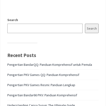
Search
Search
Recent Posts
Pengertian BandarQQ: Panduan Komprehensif untuk Pemula
Pengertian PKV Games QQ: Panduan Komprehensif
Pengertian PKV Games Resmi: Panduan Lengkap
Pengertian Bandar66 PKV: Panduan Komprehensif
Understanding Capsa Susun: The Ultimate Guide