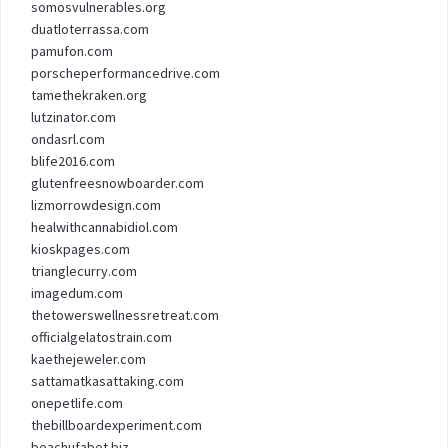
somosvulnerables.org
duatloterrassa.com
pamufon.com
porscheperformancedrive.com
tamethekraken.org
lutzinator.com
ondasrl.com
blife2016.com
glutenfreesnowboarder.com
lizmorrowdesign.com
healwithcannabidiol.com
kioskpages.com
trianglecurry.com
imagedum.com
thetowerswellnessretreat.com
officialgelatostrain.com
kaethejeweler.com
sattamatkasattaking.com
onepetlife.com
thebillboardexperiment.com
beachufabet.biz