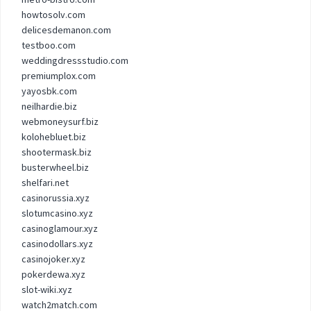
howtosolv.com
delicesdemanon.com
testboo.com
weddingdressstudio.com
premiumplox.com
yayosbk.com
neilhardie.biz
webmoneysurf.biz
kolohebluet.biz
shootermask.biz
busterwheel.biz
shelfari.net
casinorussia.xyz
slotumcasino.xyz
casinoglamour.xyz
casinodollars.xyz
casinojoker.xyz
pokerdewa.xyz
slot-wiki.xyz
watch2match.com