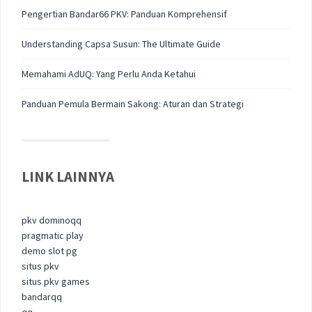
Pengertian Bandar66 PKV: Panduan Komprehensif
Understanding Capsa Susun: The Ultimate Guide
Memahami AdUQ: Yang Perlu Anda Ketahui
Panduan Pemula Bermain Sakong: Aturan dan Strategi
LINK LAINNYA
pkv dominoqq
pragmatic play
demo slot pg
situs pkv
situs pkv games
bandarqq
qq