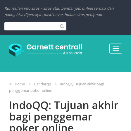
Kumpulan info situs – situs atau bandar judi online terbaik dan
paling bisa dipercaya , pasti bayar, bukan situs penipuan.
Toggle
navigati
Home
Bandarqq
IndoQQ: Tujuan akhir bagi
penggemar poker online
IndoQQ: Tujuan akhir
bagi penggemar
poker online