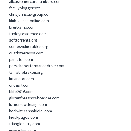
allcustomercarenumbers.com
familyblogger.xyz
chrisjohnslawgroup.com
klub-vulcan-online.com
breitkamp.com
tripleyresidence.com
softtorrents.org
somosvulnerables.org
duatloterrassa.com
pamufon.com
porscheperformancedrive.com
tamethekraken.org
lutzinator.com
ondasrl.com
blife2016.com
glutenfreesnowboarder.com
lizmorrowdesign.com
healwithcannabidiol.com
kioskpages.com
trianglecurry.com
imagedum.com