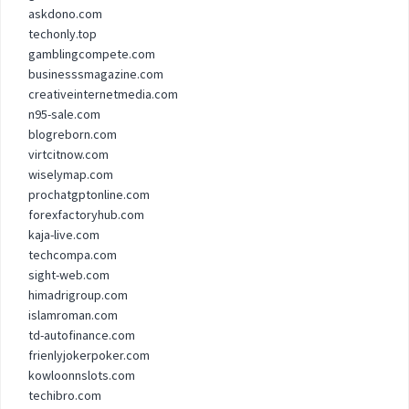
askdono.com
techonly.top
gamblingcompete.com
businesssmagazine.com
creativeinternetmedia.com
n95-sale.com
blogreborn.com
virtcitnow.com
wiselymap.com
prochatgptonline.com
forexfactoryhub.com
kaja-live.com
techcompa.com
sight-web.com
himadrigroup.com
islamroman.com
td-autofinance.com
frienlyjokerpoker.com
kowloonnslots.com
techibro.com