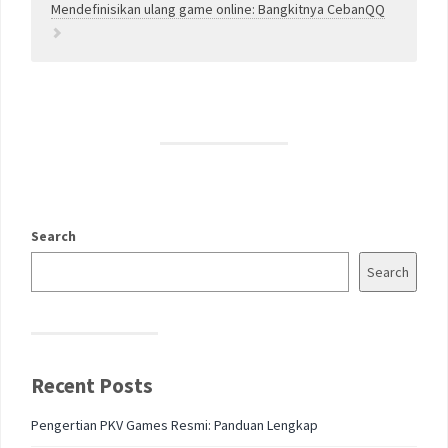
Mendefinisikan ulang game online: Bangkitnya CebanQQ
Search
Search
Recent Posts
Pengertian PKV Games Resmi: Panduan Lengkap