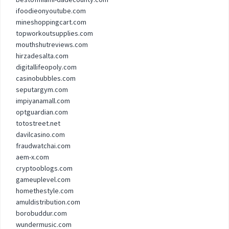
ifoodieonyoutube.com
mineshoppingcart.com
topworkoutsupplies.com
mouthshutreviews.com
hirzadesalta.com
digitallifeopoly.com
casinobubbles.com
seputargym.com
impiyanamall.com
optguardian.com
totostreet.net
davilcasino.com
fraudwatchai.com
aem-x.com
cryptooblogs.com
gameuplevel.com
homethestyle.com
amuldistribution.com
borobuddur.com
wundermusic.com