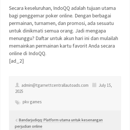
Secara keseluruhan, IndoQQ adalah tujuan utama
bagi penggemar poker online. Dengan berbagai
permainan, turnamen, dan promosi, ada sesuatu
untuk dinikmati semua orang. Jadi mengapa
menunggu? Daftar untuk akun hari ini dan mulailah
memainkan permainan kartu favorit Anda secara
online di IndoQQ.
[ad_2]
admin@tgarnettcentrallautoads.com
July 15,
2025
pkv games
Bandarjudiqq: Platform utama untuk kesenangan
perjudian online