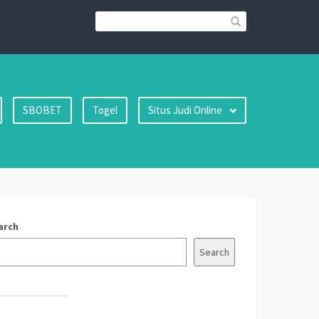
SBOBET
Togel
Situs Judi Online
arch
Search