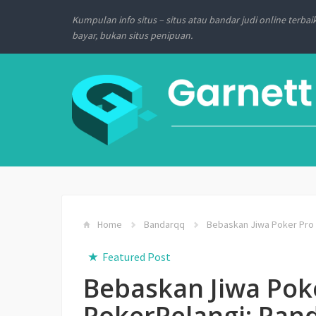
Kumpulan info situs – situs atau bandar judi online terbaik
bayar, bukan situs penipuan.
Home
Bandarqq
Bebaskan Jiwa Poker Pro
Featured Post
Bebaskan Jiwa Pok
PokerPelangi: Pa