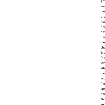
ge
we
me
th
ma
flo
fi
da
me
cha
liv
fo
lo
in
mr
ac
fla
up
ba
siv
im