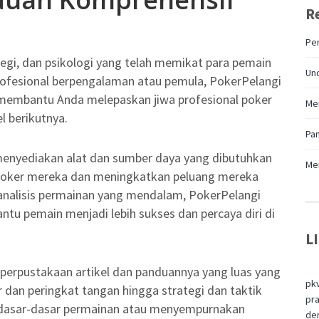
R
Pe
egi, dan psikologi yang telah memikat para pemain
Und
rofesional berpengalaman atau pemula, PokerPelangi
embantu Anda melepaskan jiwa profesional poker
Me
 berikutnya.
Pan
menyediakan alat dan sumber daya yang dibutuhkan
Me
poker mereka dan meningkatkan peluang mereka
 analisis permainan yang mendalam, PokerPelangi
 pemain menjadi lebih sukses dan percaya diri di
L
 perpustakaan artikel dan panduannya yang luas yang
pk
 dan peringkat tangan hingga strategi dan taktik
pra
ri dasar-dasar permainan atau menyempurnakan
de