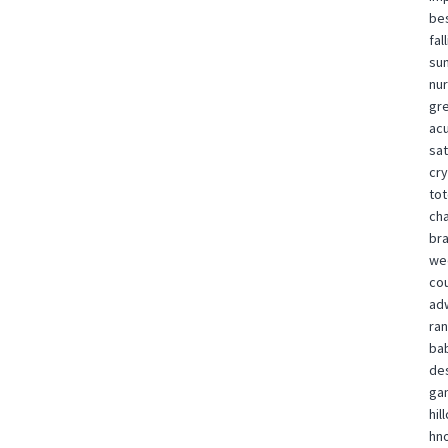
be
fal
su
nu
gr
ac
sa
cr
to
ch
br
we
co
ad
ran
ba
de
ga
hil
hn